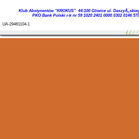
Klub Abstynentów "KROKUS" 44-100 Gliwice ul. DaszyÅ„skie
PKO Bank Polski r-k nr 59 1020 2401 0000 03
02 0146 57
UA-29481104-1