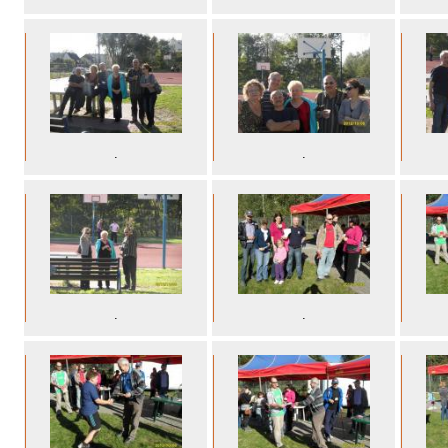
.
.
.
.