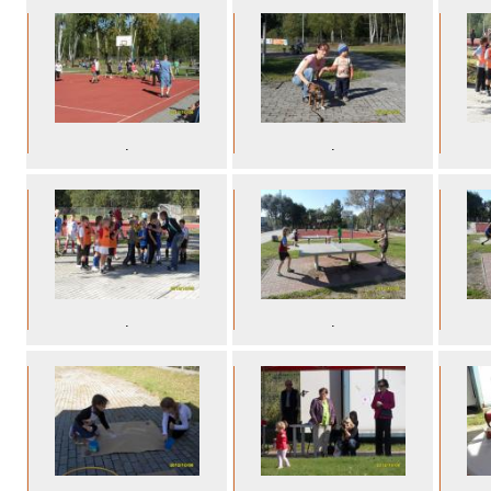
.
.
.
.