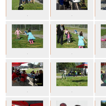
.
.
.
.
.
.