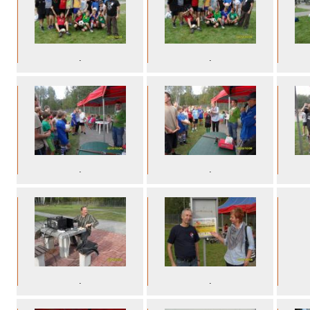
.
.
.
.
.
.