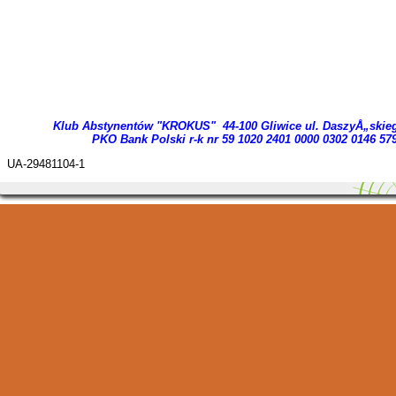
Klub Abstynentów "KROKUS" 44-100 Gliwice ul. DaszyÅ„skie
PKO Bank Polski r-k nr 59 1020 2401 0000 03
02 0146 57
UA-29481104-1