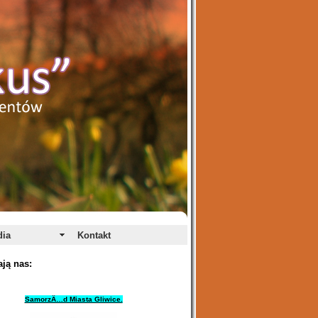
dia
Kontakt
ją nas:
SamorzÄ…d Miasta Gliwice.