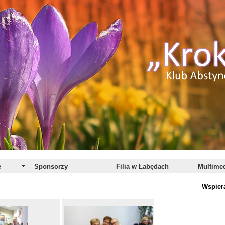
e
Sponsorzy
Filia w Łabędach
Multime
Wspiera