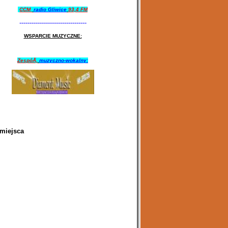
CCM
radio
Gliwice
93,4 FM
---------------------------------
WSPARCIE MUZYCZNE:
ZespóÅ‚
muzyczno-wokalny:
miejsca