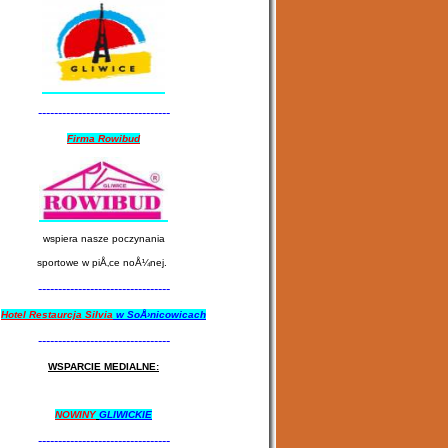
---------------------------------
Firma Rowibud
wspiera nasze poczynania
sportowe w piÅ‚ce noÅ¼nej.
---------------------------------
Hotel Restaurcja Silvia
w SoÅ›nicowicach
---------------------------------
WSPARCIE MEDIALNE:
NOWINY
GLIWICKIE
---------------------------------